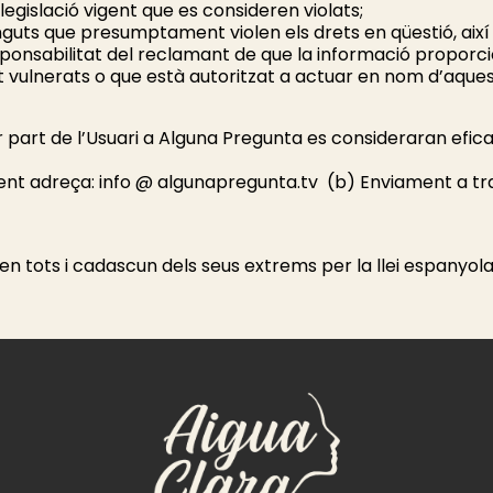
a legislació vigent que es consideren violats;
tinguts que presumptament violen els drets en qüestió, així
esponsabilitat del reclamant de que la informació proporci
 vulnerats o que està autoritzat a actuar en nom d’aques
 part de l’Usuari a Alguna Pregunta es consideraran eficaço
ent adreça: info @ algunapregunta.tv (b) Enviament a tra
 en tots i cadascun dels seus extrems per la llei espanyola