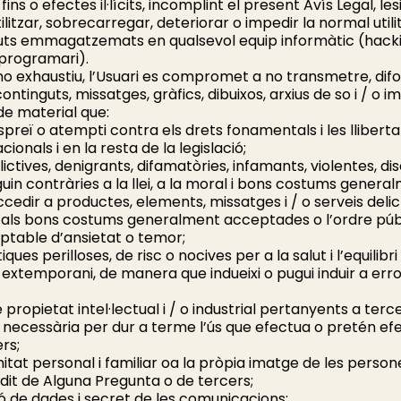
ins o efectes il·lícits, incomplint el present Avís Legal, le
litzar, sobrecarregar, deteriorar o impedir la normal utili
guts emmagatzemats en qualsevol equip informàtic (hackin
 programari).
i no exhaustiu, l’Usuari es compromet a no transmetre, difo
ntinguts, missatges, gràfics, dibuixos, arxius de so i / o 
de material que:
yspreï o atempti contra els drets fonamentals i les lliber
ionals i en la resta de la legislació;
elictives, denigrants, difamatòries, infamants, violentes, di
guin contràries a la llei, a la moral i bons costums genera
accedir a productes, elements, missatges i / o serveis delic
ral i als bons costums generalment acceptades o l’ordre púb
ceptable d’ansietat o temor;
ques perilloses, de risc o nocives per a la salut i l’equilibri
 o extemporani, de manera que indueixi o pugui induir a err
e propietat intel·lectual i / o industrial pertanyents a terc
ó necessària per dur a terme l’ús que efectua o pretén ef
ers;
ntimitat personal i familiar oa la pròpia imatge de les person
it de Alguna Pregunta o de tercers;
ió de dades i secret de les comunicacions;