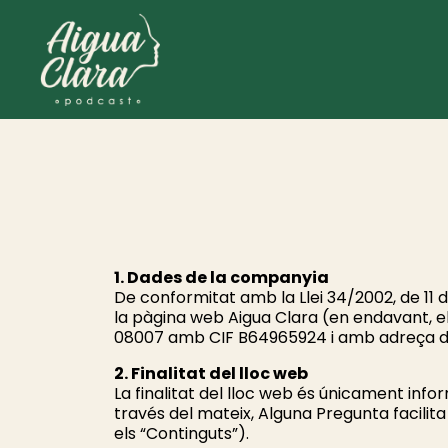
1. Dades de la companyia
De conformitat amb la Llei 34/2002, de 11 de
la pàgina web Aigua Clara (en endavant, el
08007 amb CIF B64965924 i amb adreça de
2. Finalitat del lloc web
La finalitat del lloc web és únicament info
través del mateix, Alguna Pregunta facilita a
els “Continguts”).