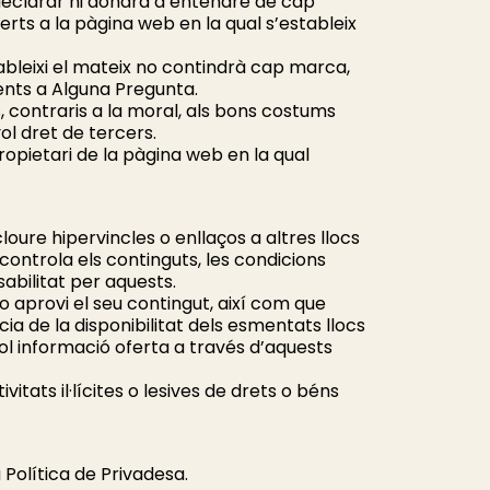
 declarar ni donarà a entendre de cap
rts a la pàgina web en la qual s’estableix
tableixi el mateix no contindrà cap marca,
yents a Alguna Pregunta.
ts, contraris a la moral, als bons costums
l dret de tercers.
ropietari de la pàgina web en la qual
loure hipervincles o enllaços a altres llocs
ontrola els continguts, les condicions
sabilitat per aquests.
 aprovi el seu contingut, així com que
a de la disponibilitat dels esmentats llocs
vol informació oferta a través d’aquests
tats il·lícites o lesives de drets o béns
Política de Privadesa.