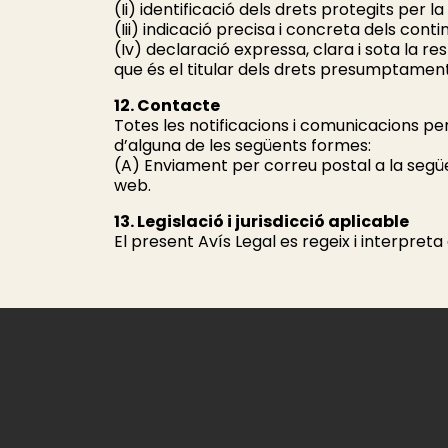
(Ii) identificació dels drets protegits per l
(Iii) indicació precisa i concreta dels con
(Iv) declaració expressa, clara i sota la r
que és el titular dels drets presumptament
12. Contacte
Totes les notificacions i comunicacions per
d’alguna de les següents formes:
(A) Enviament per correu postal a la segü
web.
13. Legislació i jurisdicció aplicable
El present Avís Legal es regeix i interpreta