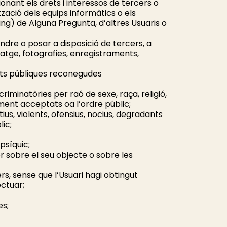
sionant els drets i interessos de tercers o
tzació dels equips informàtics o els
g) de Alguna Pregunta, d’altres Usuaris o
ndre o posar a disposició de tercers, a
imatge, fotografies, enregistraments,
tats públiques reconegudes
scriminatòries per raó de sexe, raça, religió,
lment acceptats oa l’ordre públic;
tius, violents, ofensius, nocius, degradants
lic;
 psíquic;
or sobre el seu objecte o sobre les
ers, sense que l’Usuari hagi obtingut
ectuar;
es;