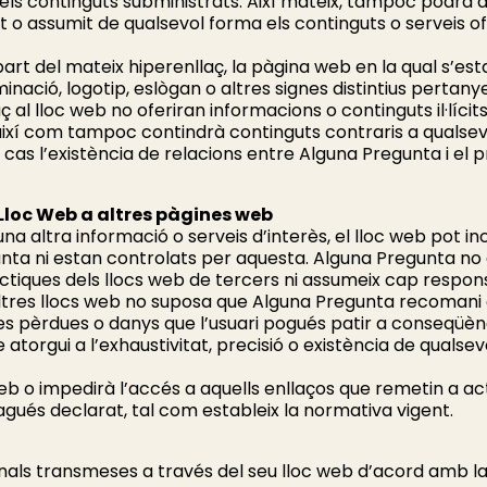
e els continguts subministrats. Així mateix, tampoc podrà
 assumit de qualsevol forma els continguts o serveis ofe
art del mateix hiperenllaç, la pàgina web en la qual s’es
nació, logotip, eslògan o altres signes distintius pertan
aç al lloc web no oferiran informacions o continguts il·líci
així com tampoc contindrà continguts contraris a qualsevo
 cas l’existència de relacions entre Alguna Pregunta i el p
 Lloc Web a altres pàgines web
na altra informació o serveis d’interès, el lloc web pot inc
ta ni estan controlats per aquesta. Alguna Pregunta no c
pràctiques dels llocs web de tercers ni assumeix cap respon
altres llocs web no suposa que Alguna Pregunta recomani o
 pèrdues o danys que l’usuari pogués patir a conseqüènci
 atorgui a l’exhaustivitat, precisió o existència de qualse
 o impedirà l’accés a aquells enllaços que remetin a activi
gués declarat, tal com estableix la normativa vigent.
als transmeses a través del seu lloc web d’acord amb la 