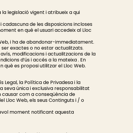
a legislació vigent i atribueix a qui
s i cadascuna de les disposicions incloses
moment en què el usuari accedeix al Lloc
loc Web, i ha de abandonar-immediatament.
ser exactes o no estar actualitzats.
vís, modificacions i actualitzacions de la
dicions d’ús i accés a la mateixa . En
 què es proposi utilitzar el Lloc Web.
 Legal, la Política de Privadesa i la
la seva única i exclusiva responsabilitat
uin causar com a conseqüència de
el Lloc Web, els seus Continguts i / o
sevol moment notificant aquesta