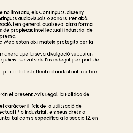
 no limitatiu, els Continguts, disseny
ntinguts audiovisuals o sonors. Per això,
ació, i en general, qualsevol altra forma
de propietat intel·lectual i industrial de
xpressa.
oc Web estan així mateix protegits per la
de manera que la seva divulgació suposi un
judicis derivats de l’ús indegut per part de
ropietat intel·lectual i industrial o sobre
xin el present Avís Legal, la Política de
caràcter il·lícit de la utilització de
ctual i / o industrial , els seus drets a
unta, tal com s’especifica a la secció 12, en