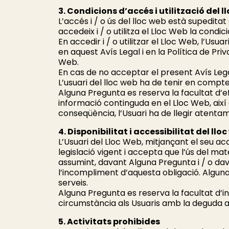
3. Condicions d’accés i utilització del l
L’accés i / o ús del lloc web està supeditat 
accedeix i / o utilitza el Lloc Web la condici
En accedir i / o utilitzar el Lloc Web, l’Us
en aquest Avís Legal i en la Política de Pr
Web.
En cas de no acceptar el present Avís Legal
L’usuari del lloc web ha de tenir en compt
Alguna Pregunta es reserva la facultat d’e
informació continguda en el Lloc Web, així 
conseqüència, l’Usuari ha de llegir atentam
4. Disponibilitat i accessibilitat del llo
L’Usuari del Lloc Web, mitjançant el seu acc
legislació vigent i accepta que l’ús del mate
assumint, davant Alguna Pregunta i / o da
l’incompliment d’aquesta obligació. Alguna 
serveis.
Alguna Pregunta es reserva la facultat d’
circumstància als Usuaris amb la deguda an
5. Activitats prohibides