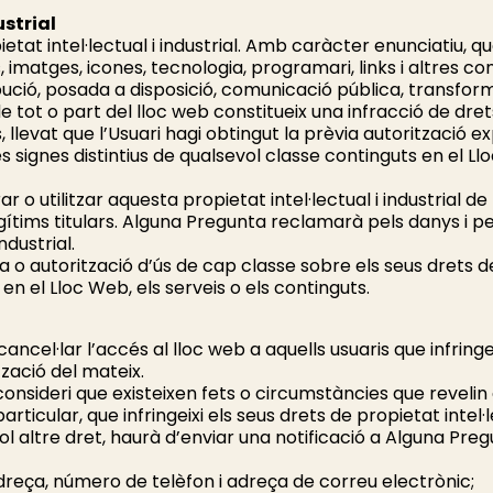
ustrial
etat intel·lectual i industrial. Amb caràcter enunciatiu, que
cs, imatges, icones, tecnologia, programari, links i altres co
ibució, posada a disposició, comunicació pública, transform
tot o part del lloc web constitueix una infracció de drets 
 llevat que l’Usuari hagi obtingut la prèvia autorització e
s signes distintius de qualsevol classe continguts en el Ll
ar o utilitzar aquesta propietat intel·lectual i industrial 
gítims titulars. Alguna Pregunta reclamarà pels danys i per
ndustrial.
o autorització d’ús de cap classe sobre els seus drets de p
en el Lloc Web, els serveis o els continguts.
ncel·lar l’accés al lloc web a aquells usuaris que infringei
ització del mateix.
nsideri que existeixen fets o circumstàncies que revelin el 
articular, que infringeixi els seus drets de propietat intel·le
vol altre dret, haurà d’enviar una notificació a Alguna Preg
dreça, número de telèfon i adreça de correu electrònic;