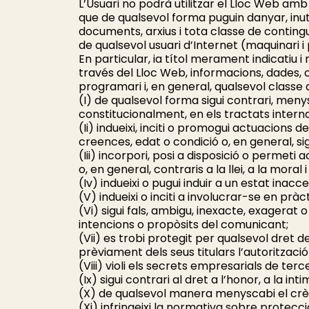
L’Usuari no podrà utilitzar el Lloc Web amb f
que de qualsevol forma puguin danyar, inuti
documents, arxius i tota classe de contin
de qualsevol usuari d’Internet (maquinari i
En particular, ia títol merament indicatiu 
través del Lloc Web, informacions, dades, co
programari i, en general, qualsevol classe 
(I) de qualsevol forma sigui contrari, men
constitucionalment, en els tractats internac
(Ii) indueixi, inciti o promogui actuacions d
creences, edat o condició o, en general, si
(Iii) incorpori, posi a disposició o permeti 
o, en general, contraris a la llei, a la mo
(Iv) indueixi o pugui induir a un estat inac
(V) indueixi o inciti a involucrar-se en pràcti
(Vi) sigui fals, ambigu, inexacte, exagerat
intencions o propòsits del comunicant;
(Vii) es trobi protegit per qualsevol dret d
prèviament dels seus titulars l’autoritzaci
(Viii) violi els secrets empresarials de terc
(Ix) sigui contrari al dret a l’honor, a la i
(X) de qualsevol manera menyscabi el crèd
(Xi) infringeixi la normativa sobre protecc