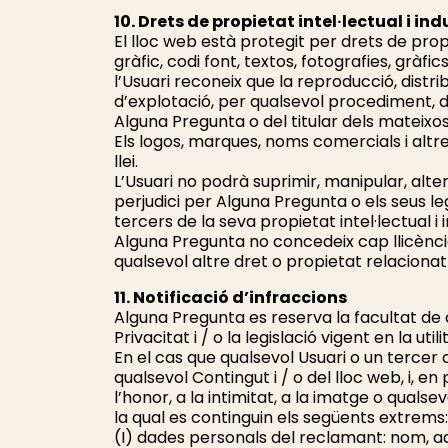
10. Drets de propietat intel·lectual i ind
El lloc web està protegit per drets de propi
gràfic, codi font, textos, fotografies, gràfi
l’Usuari reconeix que la reproducció, distr
d’explotació, per qualsevol procediment, de 
Alguna Pregunta o del titular dels mateixos,
Els logos, marques, noms comercials i altre
llei.
L’Usuari no podrà suprimir, manipular, alter
perjudici per Alguna Pregunta o els seus le
tercers de la seva propietat intel·lectual i i
Alguna Pregunta no concedeix cap llicència 
qualsevol altre dret o propietat relacionat 
11. Notificació d’infraccions
Alguna Pregunta es reserva la facultat de ca
Privacitat i / o la legislació vigent en la util
En el cas que qualsevol Usuari o un tercer co
qualsevol Contingut i / o del lloc web, i, en p
l’honor, a la intimitat, a la imatge o qualse
la qual es continguin els següents extrems:
(I) dades personals del reclamant: nom, a