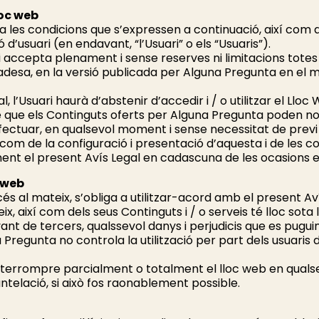
loc web
a les condicions que s’expressen a continuació, així com a l
ó d’usuari (en endavant, “l’Usuari” o els “Usuaris”).
uari accepta plenament i sense reserves ni limitacions tote
ivadesa, en la versió publicada per Alguna Pregunta en el 
, l’Usuari haurà d’abstenir d’accedir i / o utilitzar el L
e que els Continguts oferts per Alguna Pregunta poden no 
fectuar, en qualsevol moment i sense necessitat de previ a
com de la configuració i presentació d’aquesta i de les con
ent el present Avís Legal en cadascuna de les ocasions en
c web
és al mateix, s’obliga a utilitzar-acord amb el present Avís
ix, així com dels seus Continguts i / o serveis té lloc sota 
vant de tercers, qualssevol danys i perjudicis que es pug
Pregunta no controla la utilització per part dels usuaris d
interrompre parcialment o totalment el lloc web en qual
telació, si això fos raonablement possible.