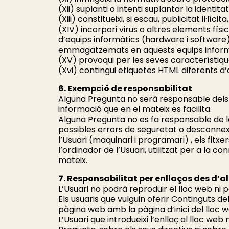
(Xii) suplanti o intenti suplantar la identita
(Xiii) constitueixi, si escau, publicitat il·lí
(XIV) incorpori virus o altres elements fís
d’equips informàtics (hardware i software
emmagatzemats en aquests equips inform
(XV) provoqui per les seves característiqu
(Xvi) contingui etiquetes HTML diferents 
6. Exempció de responsabilitat
Alguna Pregunta no serà responsable dels d
informació que en el mateix es facilita.
Alguna Pregunta no es fa responsable de la
possibles errors de seguretat o desconnexi
l’Usuari (maquinari i programari) , els f
l’ordinador de l’Usuari, utilitzat per a la 
mateix.
7. Responsabilitat per enllaços des d’a
L’Usuari no podrà reproduir el lloc web ni 
Els usuaris que vulguin oferir Continguts d
pàgina web amb la pàgina d’inici del lloc 
L’Usuari que introdueixi l’enllaç al lloc w