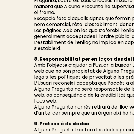
Pregunta, sobre els seus directius ni sobr
manera que Alguna Pregunta ha supervisat o
el frame.
Excepció feta d’aquells signes que formin p
nom comercial, rètol d’establiment, denomi
Les pàgines web en les que s’ofereixi l’enll
generalment acceptades i l’ordre públic, 
L’establiment de l’enllaç no implica en cap
s’estableixi.
8. Responsabilitat per enllaços des del
Amb l’objecte d’ajudar a l’Usuari a buscar u
web que no són propietat de Alguna Pregun
legals, les polítiques de privacitat o les 
L’Usuari reconeix i accepta que l’accés a 
Alguna Pregunta no serà responsable de les
web, oa conseqüència de la credibilitat que
llocs web.
Alguna Pregunta només retirarà del lloc web
d’un tercer sempre que un òrgan així ho ha
9. Protecció de dades
Alguna Pregunta tractarà les dades person