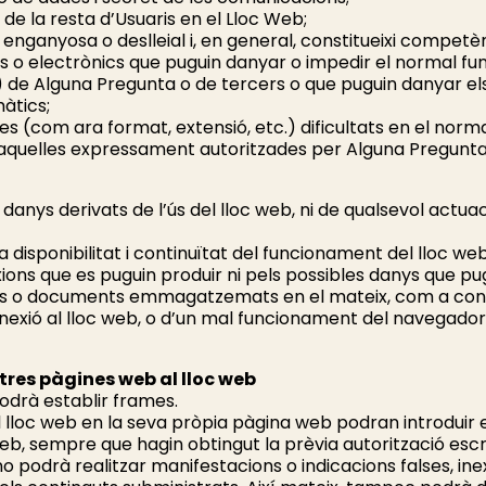
t de la resta d’Usuaris en el Lloc Web;
cita, enganyosa o deslleial i, en general, constitueixi competèn
ics o electrònics que puguin danyar o impedir el normal f
) de Alguna Pregunta o de tercers o que puguin danyar els
àtics;
es (com ara format, extensió, etc.) dificultats en el nor
d’aquelles expressament autoritzades per Alguna Pregunta
anys derivats de l’ús del lloc web, ni de qualsevol actuac
 disponibilitat i continuïtat del funcionament del lloc w
ons que es puguin produir ni pels possibles danys que pu
itxers o documents emmagatzemats en el mateix, com a con
connexió al lloc web, o d’un mal funcionament del navegador
ltres pàgines web al lloc web
podrà establir frames.
el lloc web en la seva pròpia pàgina web podran introduir e
web, sempre que hagin obtingut la prèvia autorització esc
eb no podrà realitzar manifestacions o indicacions falses, 